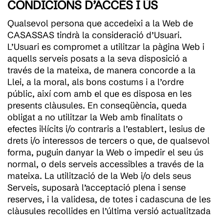
CONDICIONS D’ACCÉS I ÚS
Qualsevol persona que accedeixi a la Web de
CASASSAS tindrà la consideració d’Usuari.
L’Usuari es compromet a utilitzar la pàgina Web i
aquells serveis posats a la seva disposició a
través de la mateixa, de manera concorde a la
Llei, a la moral, als bons costums i a l’ordre
públic, així com amb el que es disposa en les
presents clàusules. En conseqüència, queda
obligat a no utilitzar la Web amb finalitats o
efectes il·lícits i/o contraris a l’establert, lesius de
drets i/o interessos de tercers o que, de qualsevol
forma, puguin danyar la Web o impedir el seu ús
normal, o dels serveis accessibles a través de la
mateixa. La utilització de la Web i/o dels seus
Serveis, suposarà l’acceptació plena i sense
reserves, i la validesa, de totes i cadascuna de les
clàusules recollides en l’última versió actualitzada