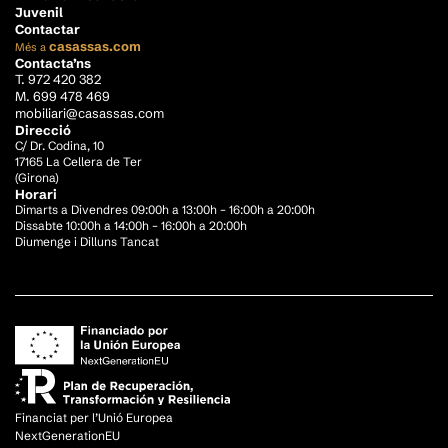
Juvenil
Contactar
casassas.com
Més a
Contacta’ns
T. 972 420 382
M. 699 478 469
mobiliari@casassas.com
Direcció
C/ Dr. Codina, 10
17165 La Cellera de Ter
(Girona)
Horari
Dimarts a Divendres 09:00h a 13:00h – 16:00h a 20:00h
Dissabte 10:00h a 14:00h – 16:00h a 20:00h
Diumenge i Dilluns Tancat
Financiat per l’Unió Europea
NextGenerationEU