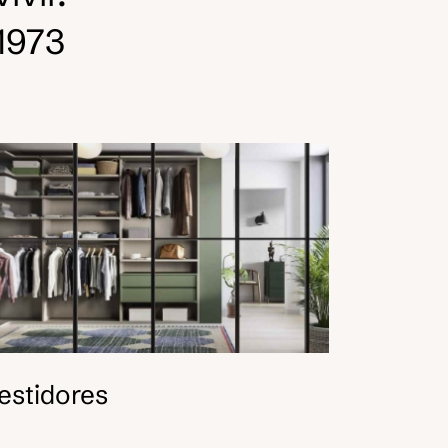
1973
estidores