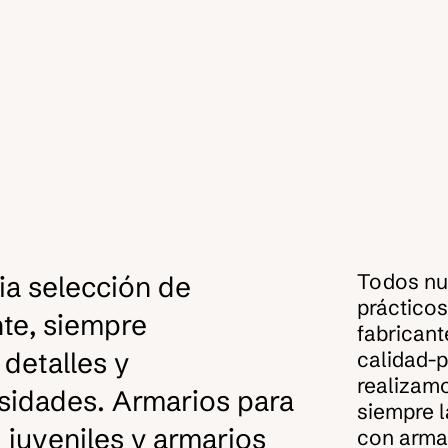
Todos nue
a selección de
prácticos
nte, siempre
fabricant
detalles y
calidad-p
realizam
sidades. Armarios para
siempre l
 juveniles y armarios
con armar