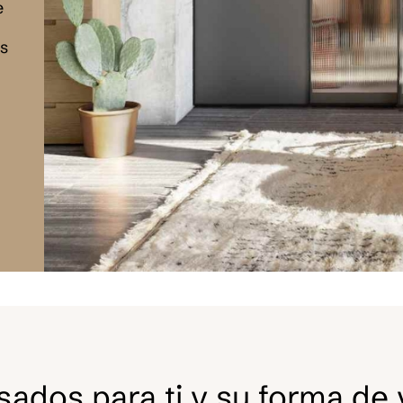
e
s
ados para ti y su forma de v