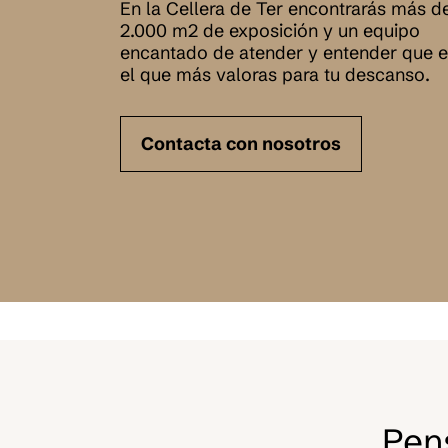
En la Cellera de Ter encontrarás más d
2.000 m2 de exposición y un equipo
encantado de atender y entender que e
el que más valoras para tu descanso.
Contacta con nosotros
Pens