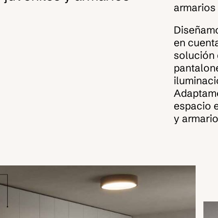
armarios 
Diseñamos
en cuent
solución
pantalone
iluminaci
Adaptamos
espacio 
y armario