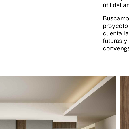
útil del a
Buscamos 
proyecto 
cuenta l
futuras y
conveng