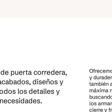
Ofrecemos
de puerta corredera,
y durader
 acabados, diseños y
también a
odos los detalles y
máxima re
buscando
 necesidades.
los armar
cierre y 